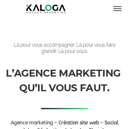
Là pour vous accompagner. Là pour vous faire
grandir. Là pour vous.
L
’
A
G
E
N
C
E
M
A
R
K
E
T
I
N
G
Q
U
’
I
L
V
O
U
S
F
A
U
T
.
Agence marketing –
C
r
é
a
t
i
o
n
s
i
t
e
w
e
b
–
Social