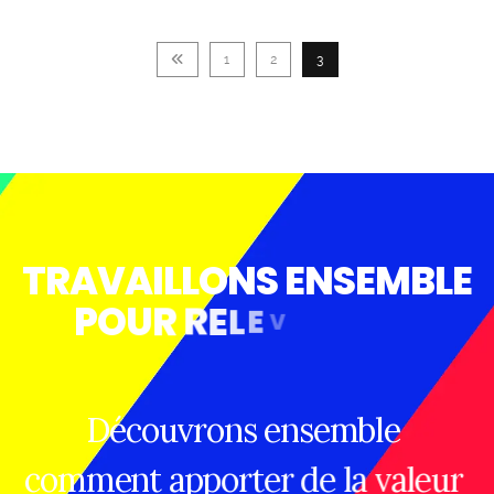
1
2
3
T
R
A
V
A
I
L
L
O
N
S
E
N
S
E
M
B
L
E
P
O
U
R
R
E
L
E
V
E
R
V
O
S
D
E
F
I
S
D
E
D
E
M
A
I
N
D
é
c
o
u
v
r
o
n
s
e
n
s
e
m
b
l
e
c
o
m
m
e
n
t
a
p
p
o
r
t
e
r
d
e
l
a
v
a
l
e
u
r