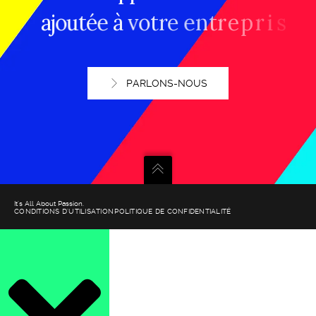
a
j
o
u
t
é
e
à
v
o
t
r
e
e
n
t
r
e
p
r
i
s
e
.
PARLONS-NOUS
It's All About Passion.
CONDITIONS D'UTILISATION
POLITIQUE DE CONFIDENTIALITÉ