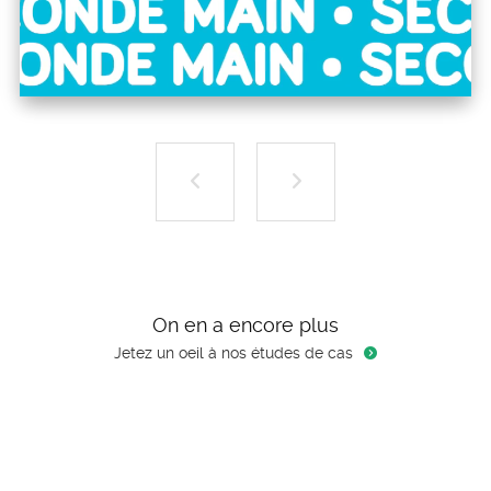
O
n
e
n
a
e
n
c
o
r
e
p
l
u
s
Jetez un oeil à nos études de cas