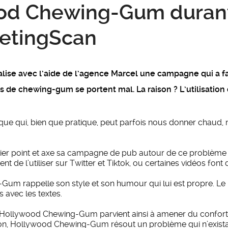
ood Chewing-Gum durant
etingScan
e avec l’aide de l’agence Marcel une campagne qui a fait
de chewing-gum se portent mal. La raison ? L’utilisation
ue qui, bien que pratique, peut parfois nous donner chaud, n
r point et axe sa campagne de pub autour de ce problè
nt de l’utiliser sur Twitter et Tiktok, ou certaines vidéos font 
Gum rappelle son style et son humour qui lui est propre. Le
ns avec les textes.
e, Hollywood Chewing-Gum parvient ainsi à amener du confort p
çon, Hollywood Chewing-Gum résout un problème qui n’existai